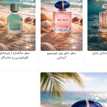
دمازل شنل
عطر مای وی جورجیو
عطر مگاماره | رایحه‌ای
آرمانی
اقیانوسی و ماندگار