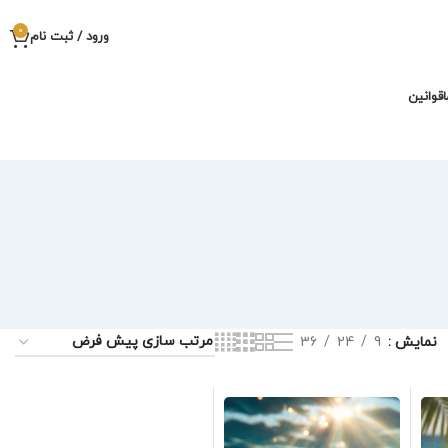
0
ورود / ثبت نام
قوانین
نمایش
9
24
36