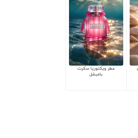
عطر ویکتوریا سکرت
بامبشل