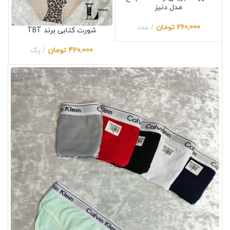
مدل دنیز
260,000
تومان
عدد
شورت کتابی برند TBT
420,000
تومان
پک