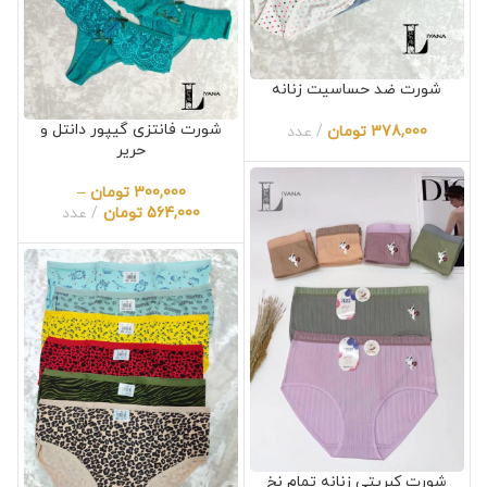
شورت ضد حساسیت زنانه
شورت فانتزی گیپور دانتل و
378,000
تومان
عدد
حریر
300,000
تومان
–
564,000
تومان
عدد
شورت کبریتی زنانه تمام نخ