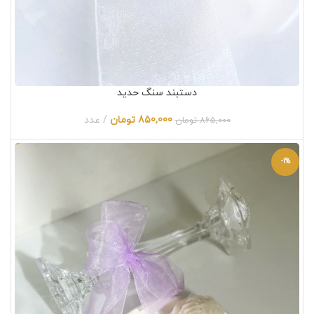
دستبند سنگ حدید
850,000
تومان
عدد
865,000
تومان
-1%