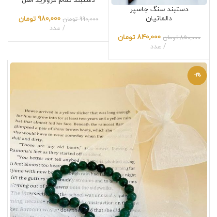
دستبند تمام مروارید اصل
دستبند سنگ جاسپر
دالماتیان
980,000
تومان
990,000
تومان
عدد
840,000
تومان
850,000
تومان
عدد
-1%