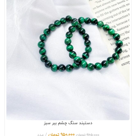
دستبند سنگ چشم ببر سبز
950,000
تومان
عدد
965,000
تومان