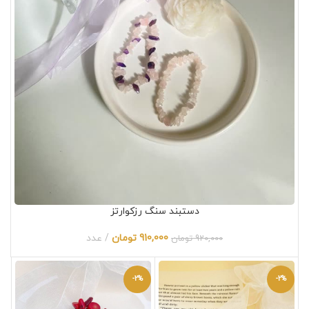
دستبند سنگ رزکوارتز
910,000
تومان
عدد
920,000
تومان
-2%
-2%