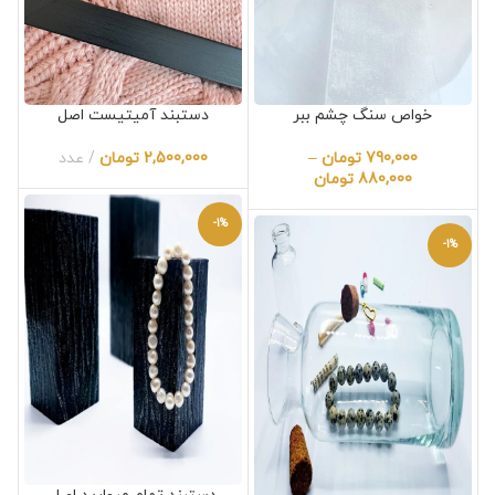
خواص سنگ چشم ببر
دستبند آمیتیست اصل
790,000
تومان
–
2,500,000
تومان
عدد
880,000
تومان
-1%
-1%