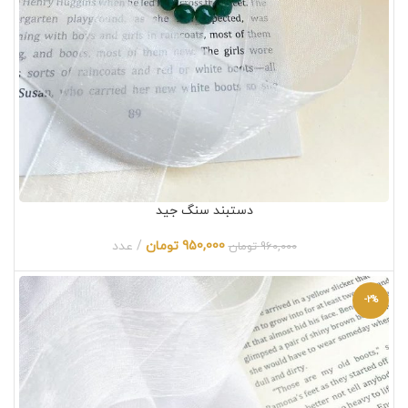
دستبند سنگ جید
950,000
تومان
عدد
960,000
تومان
-2%