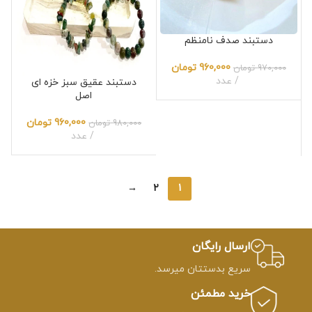
دستبند صدف نامنظم
960,000
تومان
970,000
تومان
عدد
دستبند عقیق سبز خزه ای
اصل
960,000
تومان
980,000
تومان
عدد
→
2
1
ارسال رایگان
سریع بدستتان میرسد.
خرید مطمئن