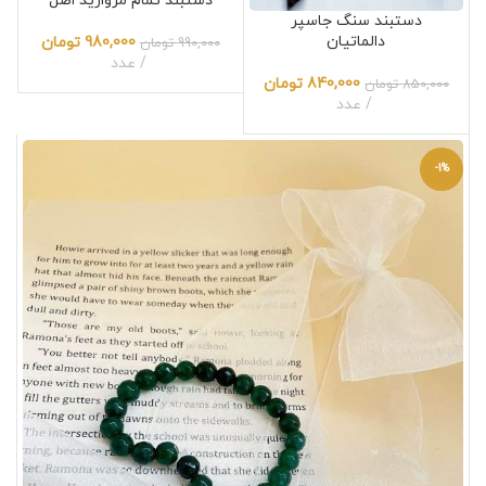
دستبند تمام مروارید اصل
دستبند سنگ جاسپر
دالماتیان
980,000
تومان
990,000
تومان
عدد
840,000
تومان
850,000
تومان
عدد
-1%