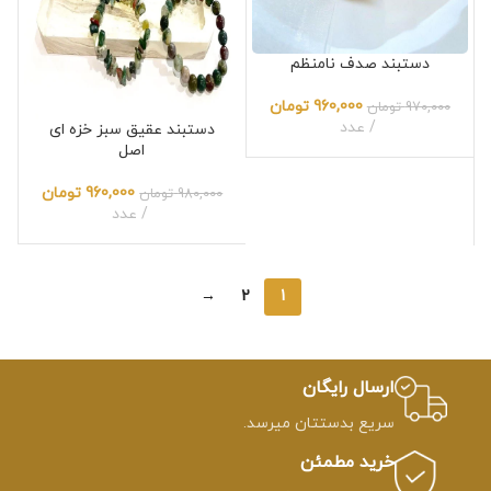
دستبند صدف نامنظم
960,000
تومان
970,000
تومان
عدد
دستبند عقیق سبز خزه ای
اصل
960,000
تومان
980,000
تومان
عدد
→
2
1
ارسال رایگان
سریع بدستتان میرسد.
خرید مطمئن