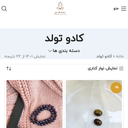
منو
کادو تولد
دسته بندی ها
خانه
»
کادو تولد
نمایش 1–12 از 22 نتیجه
نمایش نوار کناری
-1%