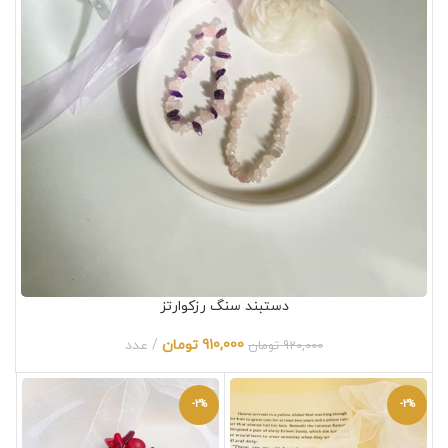
دستبند سنگ رزکوارتز
910,000
تومان
عدد
920,000
تومان
-2%
-2%