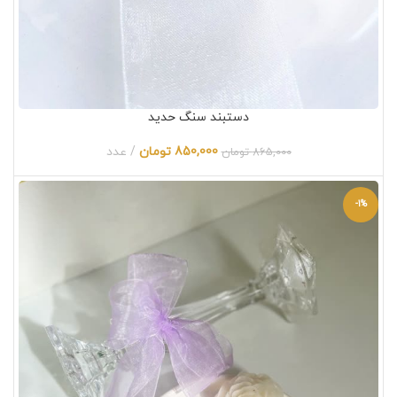
دستبند سنگ حدید
850,000
تومان
عدد
865,000
تومان
-1%