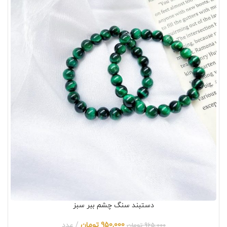
دستبند سنگ چشم ببر سبز
950,000
تومان
عدد
965,000
تومان