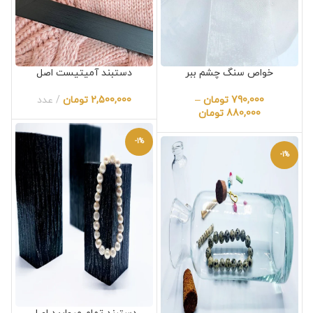
خواص سنگ چشم ببر
دستبند آمیتیست اصل
790,000
تومان
–
2,500,000
تومان
عدد
880,000
تومان
-1%
-1%