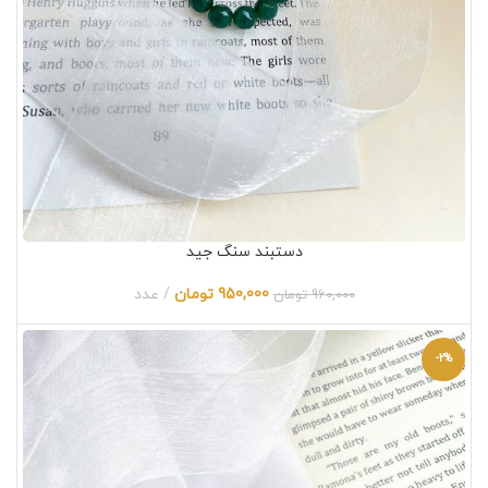
دستبند سنگ جید
950,000
تومان
عدد
960,000
تومان
-2%