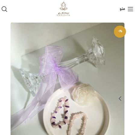
منو
-1%