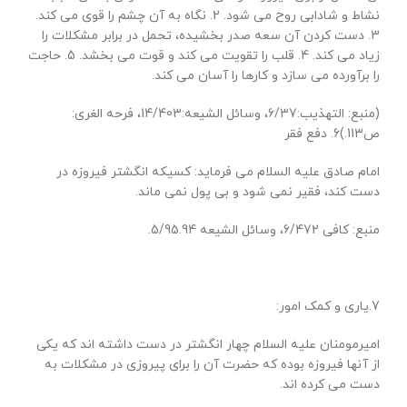
نشاط و شادابی روح می شود. 2. نگاه به آن چشم را قوی می کند.
3. دست کردن آن سعه صدر بخشیده، تحمل در برابر مشکلات را
زیاد می کند. 4. قلب را تقویت می کند و قوت می بخشد. 5. حاجت
را برآورده می سازد و کارها را آسان می کند.
(منبع: التهذیب:6/37، وسائل الشیعه:14/403، فرحه الغری:
ص113.)6. دفع فقر
امام صادق علیه السلام می فرماید: کسیکه انگشتر فیروزه در
دست کند، فقیر نمی شود و بی پول نمی ماند.
منبع: کافی 6/472، وسائل الشیعه 5/95.94.
7.یاری و کمک امور:
امیرمومنان علیه السلام چهار انگشتر در دست داشته اند که یکی
از آنها فیروزه بوده که حضرت آن را برای پیروزی در مشکلات به
دست می کرده اند.