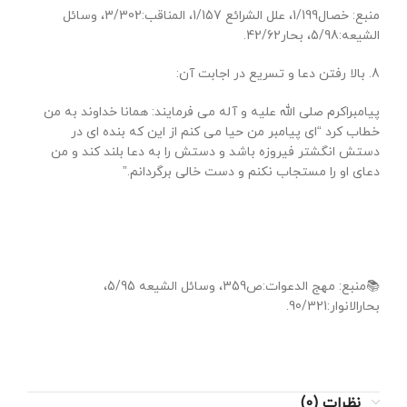
منبع: خصال1/199، علل الشرائع 1/157، المناقب:3/302، وسائل
الشیعه:5/98، بحار42/62.
8. بالا رفتن دعا و تسریع در اجابت آن:
پیامبراکرم صلی الله علیه و آله می فرمایند: همانا خداوند به من
خطاب کرد “ای پیامبر من حیا می کنم از این که بنده ای در
دستش انگشتر فیروزه باشد و دستش را به دعا بلند کند و من
دعای او را مستجاب نکنم و دست خالی برگردانم.”
📚منبع: مهج الدعوات:ص359، وسائل الشیعه 5/95،
بحارالانوار:90/321.
نظرات (0)