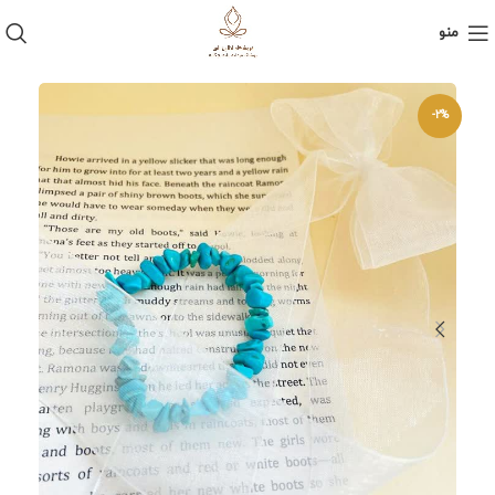
منو
-2%