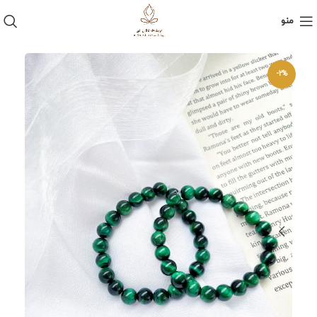
منو
-2%