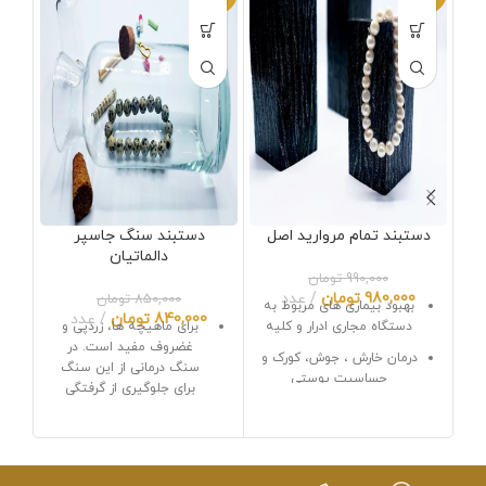
دستبند تمام مروارید اصل
دستبند سنگ جاسپر
دالماتیان
990,000
تومان
980,000
تومان
عدد
850,000
تومان
بهبود بیماری های مربوط به
840,000
تومان
عدد
دستگاه مجاری ادرار و کلیه
برای ماهیچه ها، زردپی و
غضروف مفید است. در
درمان خارش ، جوش، کورک و
سنگ درمانی از این سنگ
حساسیت پوستی
برای جلوگیری از گرفتگی
عضلات استفاده میشود.
افزایش صبر و و قدرت اراده
برای رفع مشکلات مختلف
دور کردن حس غم و اندوه
پوستی مفید است از جمله
تقویت کننده نیروی معنوی
جوش های آلرژیک