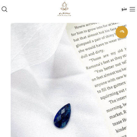
منو
-2%