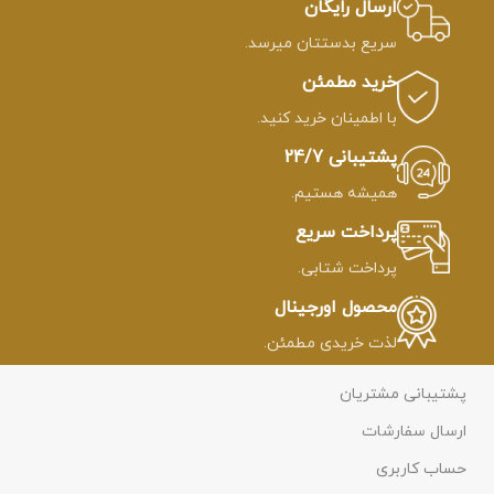
ارسال رایگان
جهت کاهش درد زایمان در
دستبند مروارید اصل گزینه
سریع بدستتان میرسد.
خانم های باردار👶
خوبیه تا بتونی صدف رو
همراهت داشته باشی
قیمت
خرید مطمئن
*نکته : این سنگ برای متعادل
دستبند مروارید اصل↓
سازی چاکرای ریشه کارآمد است.
با اطمینان خرید کنید.
پشتیبانی 24/7
همیشه هستیم.
پرداخت سریع
پرداخت شتابی.
محصول اورجینال
لذت خریدی مطمئن.
پشتیبانی مشتریان
ارسال سفارشات
حساب کاربری