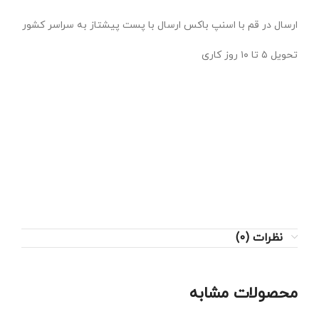
ارسال در قم با اسنپ باکس ارسال با پست پیشتاز به سراسر کشور
تحویل ۵ تا ۱۰ روز کاری
جنس : نخ پنبه اعلاکیفیت بی نظیررنگ بندی: مطابق تصویرسایز :
XXL/XL مناسب ۳۸تا ۴۴/۴۶فروش شورت نخ پنبه زنانه بصورت
پک 6 عدد است.
ارسال در قم با اسنپ باکس ارسال با پست پیشتاز به سراسر
کشورتحویل ۵ تا ۱۰ روز کاری
نظرات (0)
محصولات مشابه