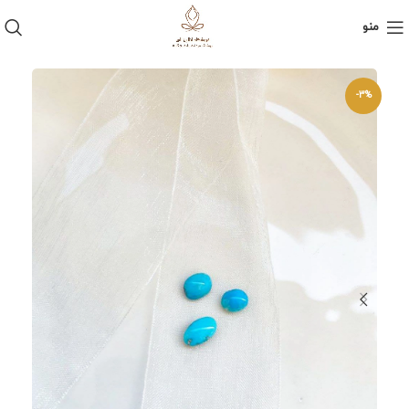
منو
-3%